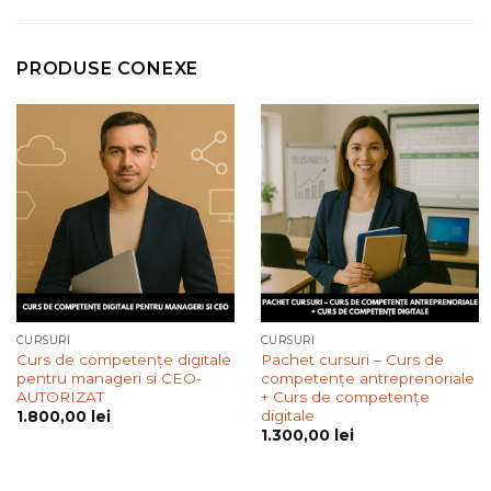
PRODUSE CONEXE
CURSURI
CURSURI
Curs de competențe digitale
Pachet cursuri – Curs de
pentru manageri si CEO-
competențe antreprenoriale
AUTORIZAT
+ Curs de competențe
digitale
1.800,00
lei
1.300,00
lei