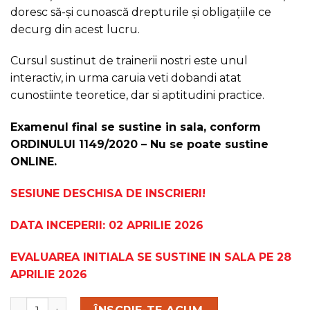
doresc să-și cunoască drepturile și obligațiile ce
decurg din acest lucru.
Cursul sustinut de trainerii nostri este unul
interactiv, in urma caruia veti dobandi atat
cunostiinte teoretice, dar si aptitudini practice.
Examenul final se sustine in sala, conform
ORDINULUI 1149/2020 – Nu se poate sustine
ONLINE.
SESIUNE DESCHISA DE INSCRIERI!
DATA INCEPERII: 02 APRILIE 2026
EVALUAREA INITIALA SE SUSTINE IN SALA PE 28
APRILIE 2026
Curs administrator de bloc (condominii) cu perioadă r