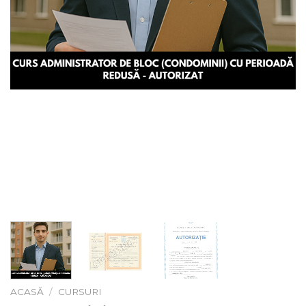
ACASĂ
/
CURSURI